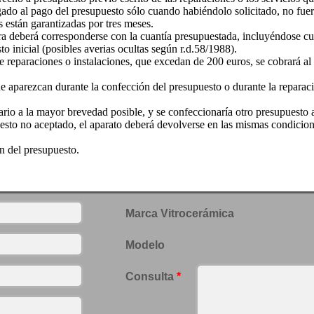
igado al pago del presupuesto sólo cuando habiéndolo solicitado, no fue
s están garantizadas por tres meses.
ura deberá corresponderse con la cuantía presupuestada, incluyéndose c
o inicial (posibles averias ocultas según r.d.58/1988).
de reparaciones o instalaciones, que excedan de 200 euros, se cobrará 
ue aparezcan durante la confección del presupuesto o durante la reparac
io a la mayor brevedad posible, y se confeccionaría otro presupuesto a
esto no aceptado, el aparato deberá devolverse en las mismas condicio
n del presupuesto.
Marca Vitrocerámica
Modelo
Consulta
*