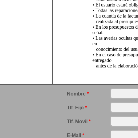
• El usuario estará obl
• Todas las reparacione
• La cuantía de la fact
realizada al presupuest
• En los presupuestos 
señal.
• Las averías ocultas q
en
conocimiento del usuar
• En el caso de presupu
entregado
antes de la elaboració
Nombre
*
Tlf. Fijo
*
Tlf. Movil
*
E-Mail
*