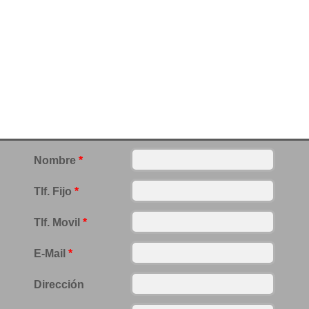
Nombre
*
Tlf. Fijo
*
Tlf. Movil
*
E-Mail
*
Dirección