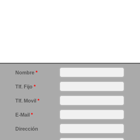
Nombre
*
Tlf. Fijo
*
Tlf. Movil
*
E-Mail
*
Dirección